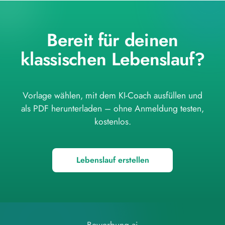
auch unsere verwandten Vorlagen an:
Lebenslaufs
.
Wasserzeichen herunter.
moderner Lebenslauf
,
professioneller
Lebenslauf
,
kreativer Lebenslauf
und
Bereit für deinen
einfache Lebenslauf-Vorlage
.
klassischen Lebenslauf?
Vorlage wählen, mit dem KI-Coach ausfüllen und
als PDF herunterladen – ohne Anmeldung testen,
kostenlos.
Lebenslauf erstellen