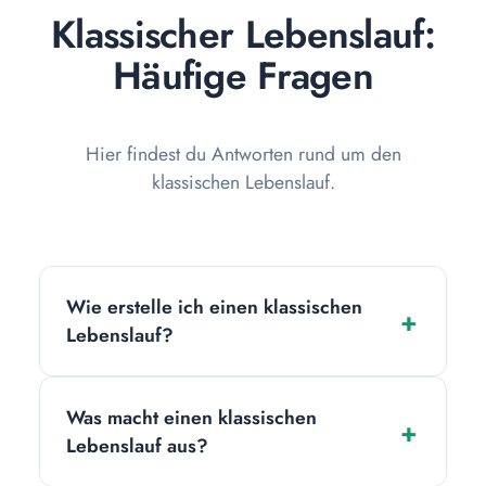
Klassischer Lebenslauf:
Häufige Fragen
Hier findest du Antworten rund um den
klassischen Lebenslauf.
Wie erstelle ich einen klassischen
Lebenslauf?
Wähle eine klassische, tabellarische Vorlage
Was macht einen klassischen
und fülle die vorgegebenen Abschnitte aus
Lebenslauf aus?
– antichronologisch, also mit der aktuellsten
Station zuerst. Formuliere deine Erfahrung